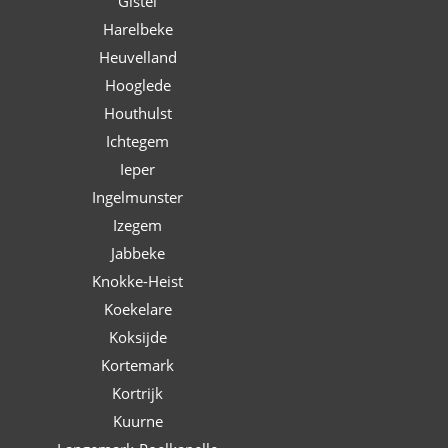
Gistel
Harelbeke
Heuvelland
Hooglede
Houthulst
Ichtegem
Ieper
Ingelmunster
Izegem
Jabbeke
Knokke-Heist
Koekelare
Koksijde
Kortemark
Kortrijk
Kuurne