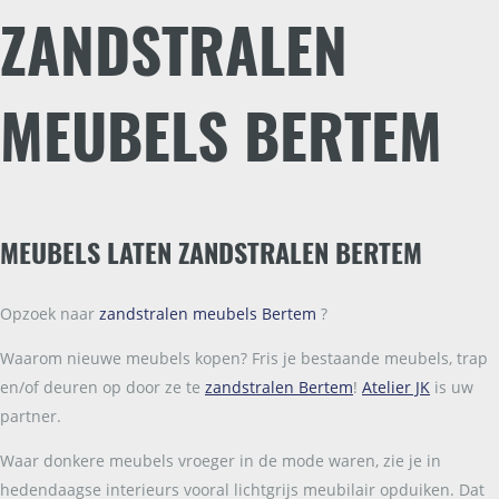
ZANDSTRALEN
MEUBELS BERTEM
MEUBELS LATEN ZANDSTRALEN BERTEM
Opzoek naar
zandstralen meubels Bertem
?
Waarom nieuwe meubels kopen? Fris je bestaande meubels, trap
en/of deuren op door ze te
zandstralen Bertem
!
Atelier JK
is uw
partner.
Waar donkere meubels vroeger in de mode waren, zie je in
hedendaagse interieurs vooral lichtgrijs meubilair opduiken. Dat